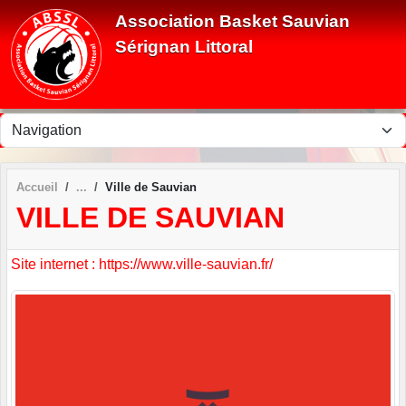
Panneau de gestion des cookies
Association Basket Sauvian
Sérignan Littoral
Accueil
Ville de Sauvian
VILLE DE SAUVIAN
Site internet : https://www.ville-sauvian.fr/