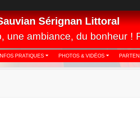
auvian Sérignan Littoral
ub, une ambiance, du bonheur ! 
INFOS PRATIQUES
PHOTOS & VIDÉOS
PARTEN