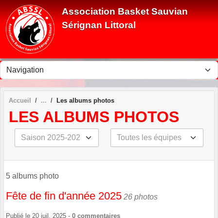
Panneau de gestion des cookies
Association Basket Sauvian
Sérignan Littoral
Accueil
Les albums photos
LES ALBUMS PHOTOS
5 albums photo
Fête de fin d'année 2025
26 photos
Publié le
20 juil. 2025
-
0
commentaires